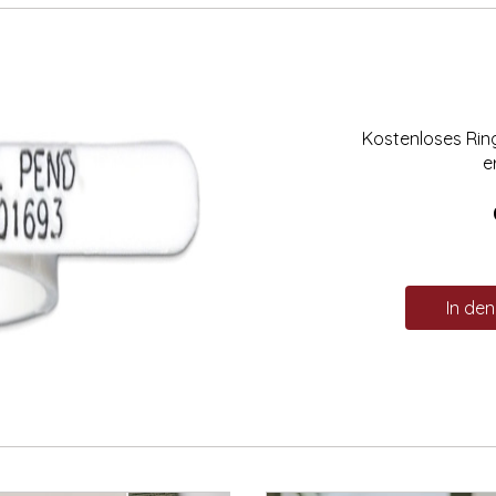
Kostenloses Ri
e
In de