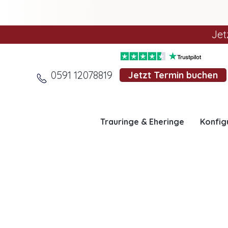
Jet
0591 12078819
Jetzt Termin buchen
Trauringe & Eheringe
Konfig