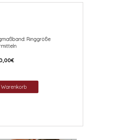
ngmaßband: Ringgröße
rmitteln
Preis
0,00€
n Warenkorb