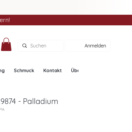
ern!
Anmelden
ng
Schmuck
Kontakt
Über uns
Ratgeber
9874 - Palladium
4PA