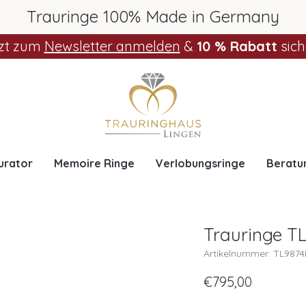
Trauringe 100% Made in Germany
zt zum
Newsletter anmelden
&
10 % Rabatt
sich
urator
Memoire Ringe
Verlobungsringe
Beratu
Trauringe TL
Artikelnummer: TL987
€795,00