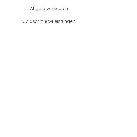
Altgold verkaufen
Goldschmied-Leistungen
Eheringe Farben
Eheringe aus Gold
Eheringe aus Tantal
Eheringe aus Platin
Eheringe aus Weißgold
Eheringe aus Gelbgold
Eheringe aus Sattgelb-
Gold