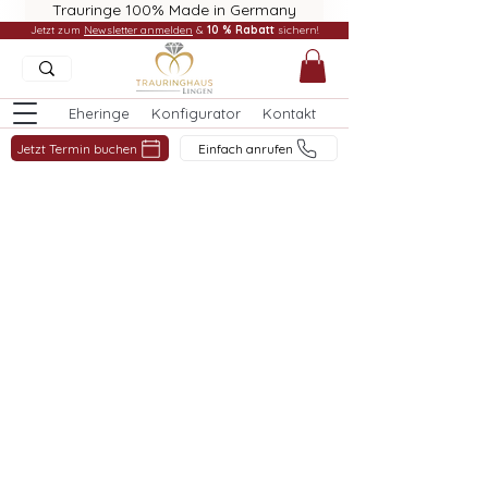
Trauringe 100% Made in Germany
Jetzt zum
Newsletter anmelden
&
10 % Rabatt
sichern!
Eheringe
Konfigurator
Kontakt
Jetzt Termin buchen
Einfach anrufen