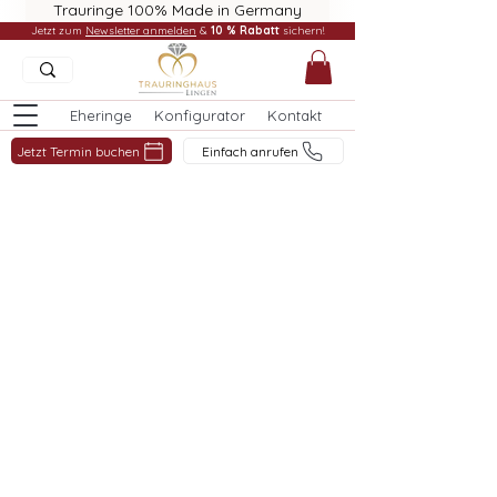
Trauringe 100% Made in Germany
Jetzt zum
Newsletter anmelden
&
10 % Rabatt
sichern!
Eheringe
Konfigurator
Kontakt
Jetzt Termin buchen
Einfach anrufen