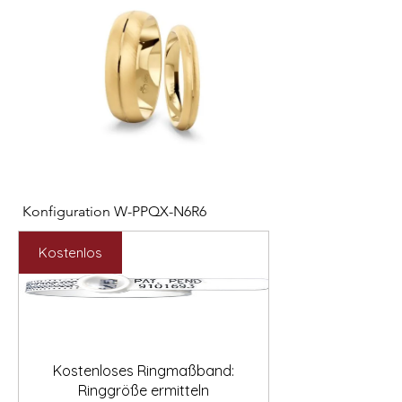

Konfiguration W-PPQX-N6R6
Konfiguration W-HC
Preis
Preis
2.127,00 €
1.121,00 €
Kostenlos
Kostenloses Ringmaßband:
Ringgröße ermitteln