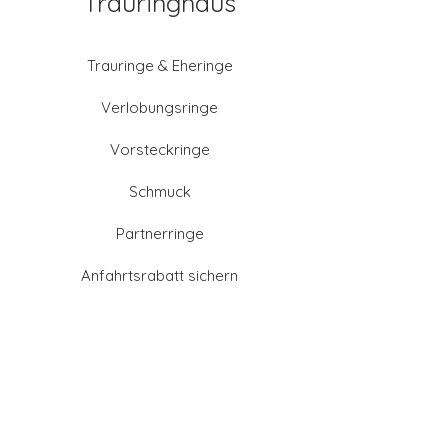
Trauringhaus
Trauringe & Eheringe
Verlobungsringe
Vorsteckringe
Schmuck
Partnerringe
Anfahrtsrabatt sichern
Altgold verkaufen
Goldschmied-Leistungen
Eheringe Farben