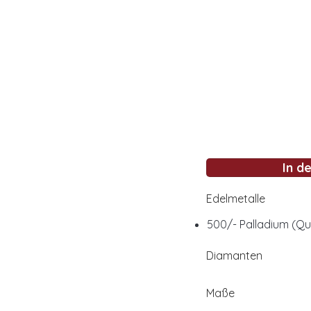
In d
Edelmetalle
500/- Palladium (Q
Diamanten
Maße