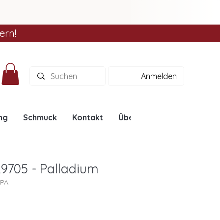
ern!
Anmelden
ng
Schmuck
Kontakt
Über uns
Ratgeber
L9705 - Palladium
5PA