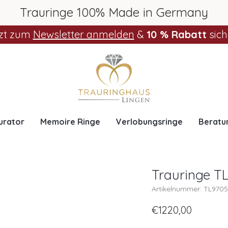
Trauringe 100% Made in Germany
zt zum
Newsletter anmelden
&
10 % Rabatt
sich
urator
Memoire Ringe
Verlobungsringe
Beratu
Trauringe T
Artikelnummer: TL970
€1220,00