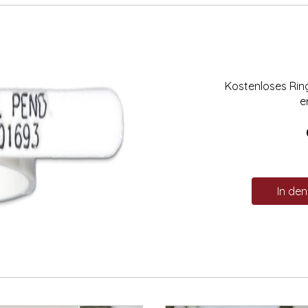
Kostenloses Ri
e
In de