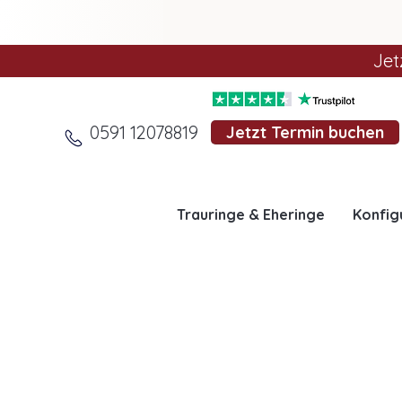
Jet
0591 12078819
Jetzt Termin buchen
Trauringe & Eheringe
Konfig