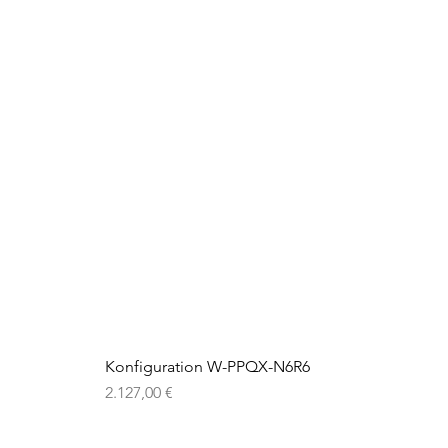
Konfiguration W-PPQX-N6R6
Preis
2.127,00 €