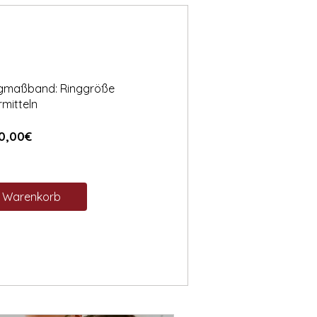
ngmaßband: Ringgröße
rmitteln
Preis
0,00€
n Warenkorb