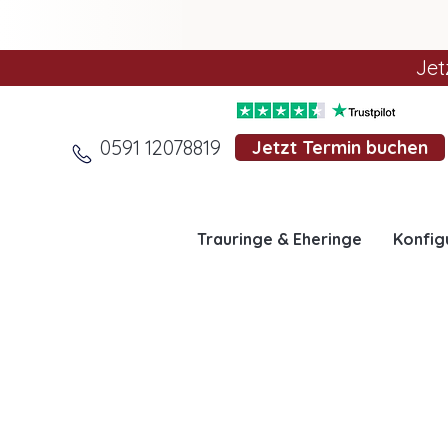
Jet
0591 12078819
Jetzt Termin buchen
Trauringe & Eheringe
Konfig