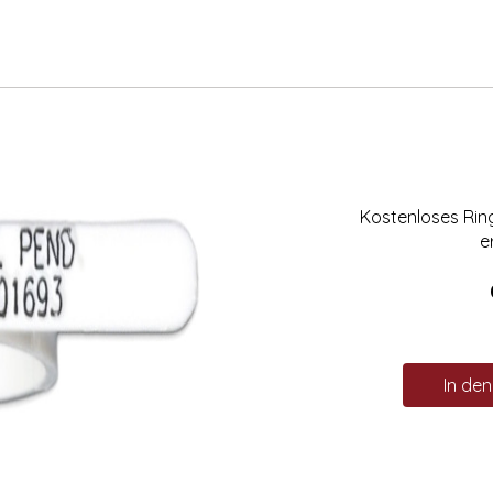
Kostenloses Ri
e
In de