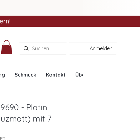
ern!
Anmelden
ng
Schmuck
Kontakt
Über uns
Ratgeber
9690 - Platin
reuzmatt) mit 7
0PT