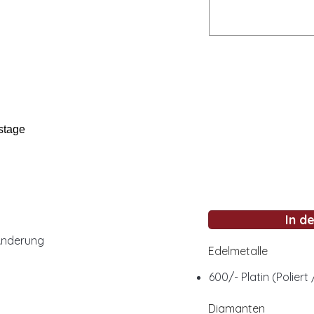
stage
In d
Änderung
Edelmetalle
600/- Platin (Poliert
Diamanten