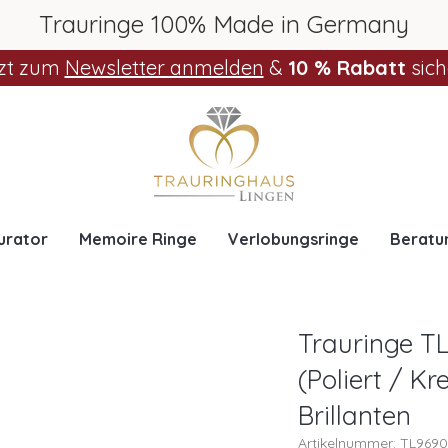
Trauringe 100% Made in Germany
zt zum
Newsletter anmelden
&
10 % Rabatt
sich
urator
Memoire Ringe
Verlobungsringe
Beratu
Trauringe TL
(Poliert / K
Brillanten
Artikelnummer: TL969