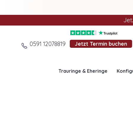
Jet
0591 12078819
Jetzt Termin buchen
Trauringe & Eheringe
Konfig