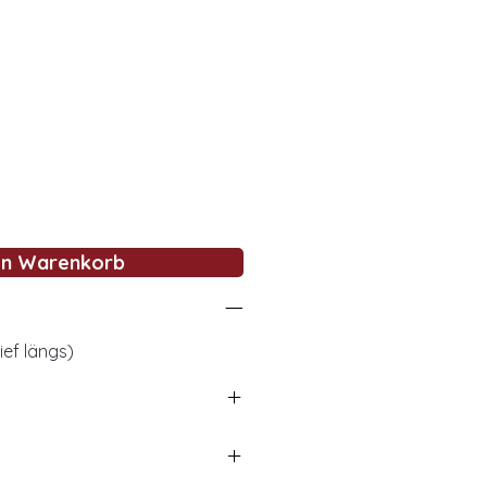
en Warenkorb
ief längs)