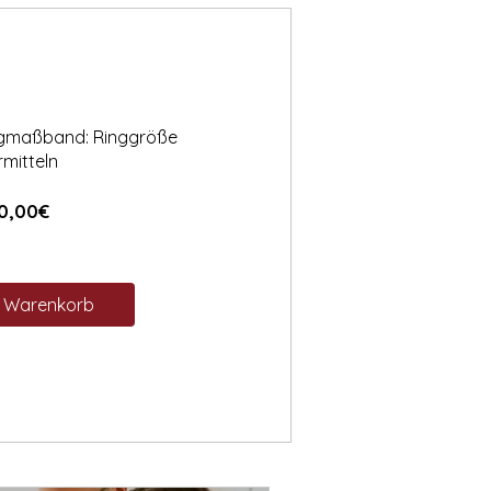
ngmaßband: Ringgröße
rmitteln
Preis
0,00€
n Warenkorb