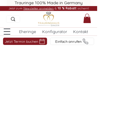
Trauringe 100% Made in Germany
Jetzt zum
Newsletter anmelden
&
10 % Rabatt
sichern!
Eheringe
Konfigurator
Kontakt
Jetzt Termin buchen
Einfach anrufen