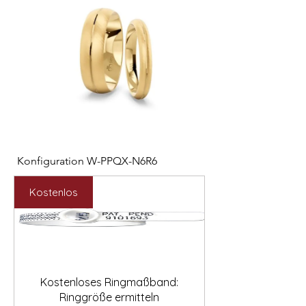

Konfiguration W-PPQX-N6R6
Konfiguration W-HC
Preis
Preis
2.127,00 €
1.121,00 €
Kostenlos
Kostenloses Ringmaßband:
Ringgröße ermitteln