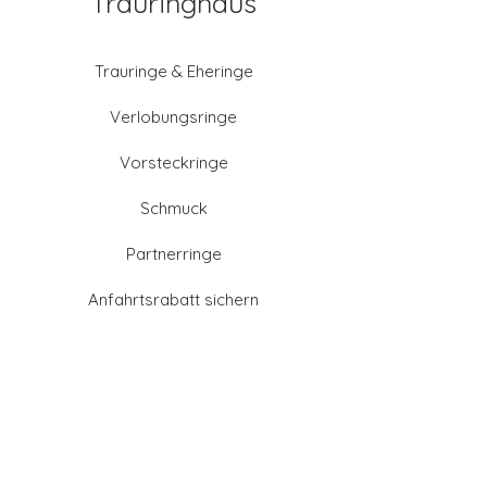
Trauringhaus
Trauringe & Eheringe
Verlobungsringe
Vorsteckringe
Schmuck
Partnerringe
Anfahrtsrabatt sichern
Altgold verkaufen
Goldschmied-Leistungen
Eheringe Farben