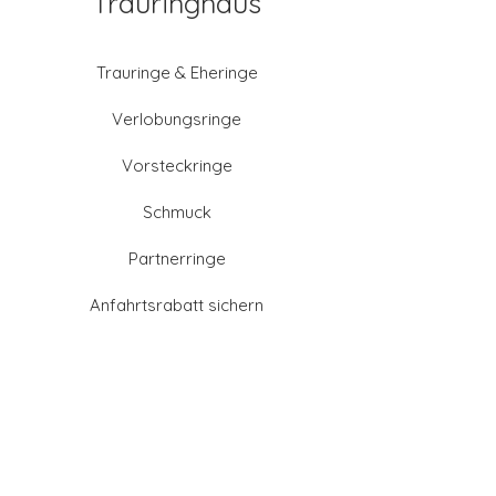
Trauringhaus
Trauringe & Eheringe
Verlobungsringe
Vorsteckringe
Schmuck
Partnerringe
Anfahrtsrabatt sichern
Altgold verkaufen
Goldschmied-Leistungen
Eheringe Farben