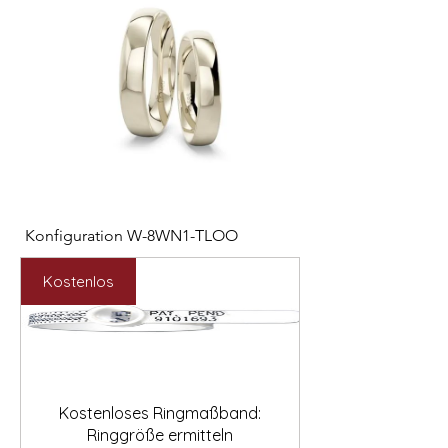

Konfiguration W-8WN1-TLOO
Konfiguration W-PYN
Preis
Preis
2.547,00 €
892,00 €
Kostenlos
Kostenloses Ringmaßband:
Ringgröße ermitteln