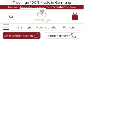
Trauringe 100% Made in Germany
Jetzt zum
Newsletter anmelden
&
10 % Rabatt
sichern!
Eheringe
Konfigurator
Kontakt
Jetzt Termin buchen
Einfach anrufen