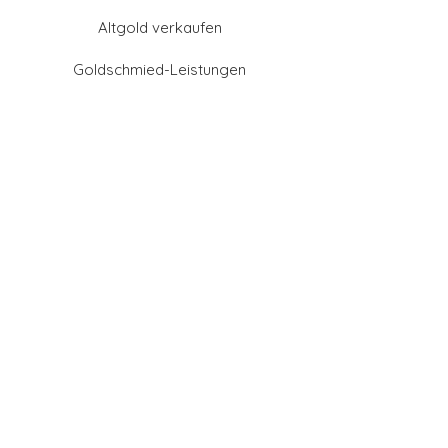
Altgold verkaufen
Goldschmied-Leistungen
Eheringe Farben
Eheringe aus Gold
Eheringe aus Tantal
Eheringe aus Platin
Eheringe aus Weißgold
Eheringe aus Gelbgold
Eheringe aus Sattgelb-
Gold