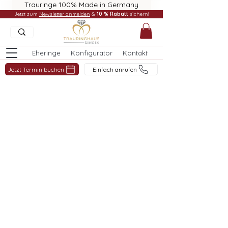
Trauringe 100% Made in Germany
Jetzt zum
Newsletter anmelden
&
10 % Rabatt
sichern!
Eheringe
Konfigurator
Kontakt
Jetzt Termin buchen
Einfach anrufen