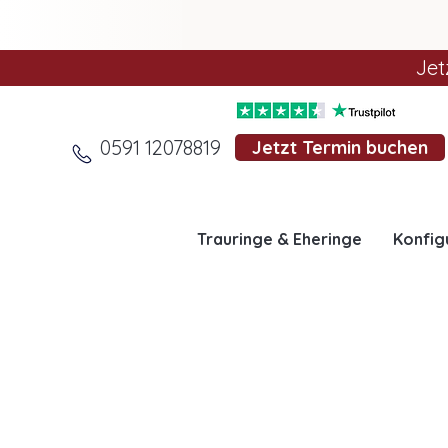
Jet
0591 12078819
Jetzt Termin buchen
Trauringe & Eheringe
Konfig