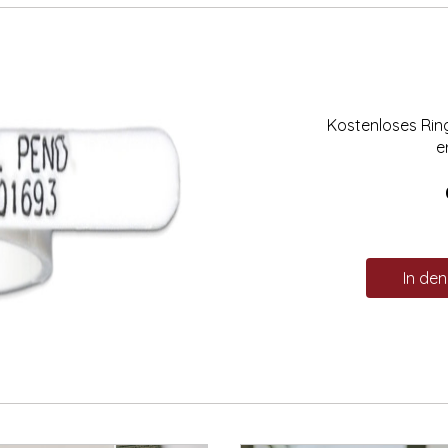
Kostenloses Ri
e
In de