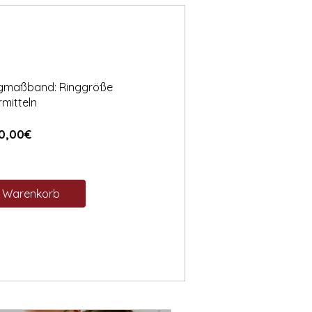
ngmaßband: Ringgröße
rmitteln
Preis
0,00€
n Warenkorb