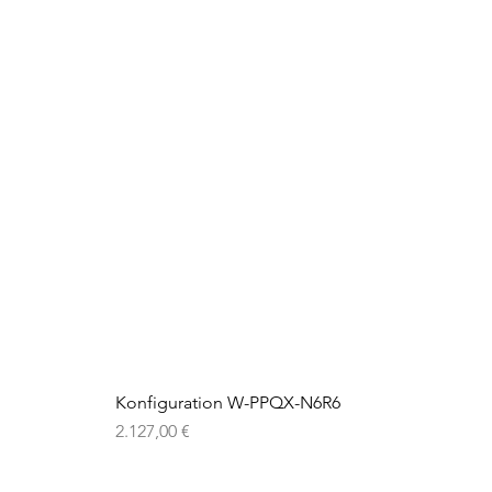
Konfiguration W-PPQX-N6R6
Preis
2.127,00 €