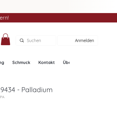
ern!
Anmelden
ng
Schmuck
Kontakt
Über uns
Ratgeber
L9434 - Palladium
4PA