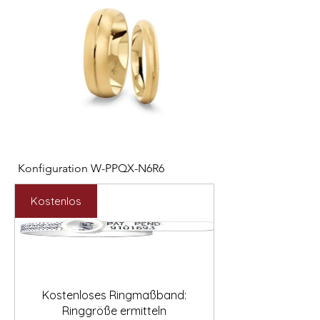

Konfiguration W-PPQX-N6R6
Konfiguration W-HC
Preis
Preis
2.127,00 €
1.121,00 €
Kostenlos
Kostenloses Ringmaßband:
Ringgröße ermitteln