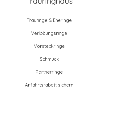
Trauringhaus
Trauringe & Eheringe
Verlobungsringe
Vorsteckringe
Schmuck
Partnerringe
Anfahrtsrabatt sichern
Altgold verkaufen
Goldschmied-Leistungen
Eheringe Farben