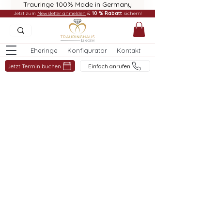
Trauringe 100% Made in Germany
Jetzt zum
Newsletter anmelden
&
10 % Rabatt
sichern!
Eheringe
Konfigurator
Kontakt
Jetzt Termin buchen
Einfach anrufen