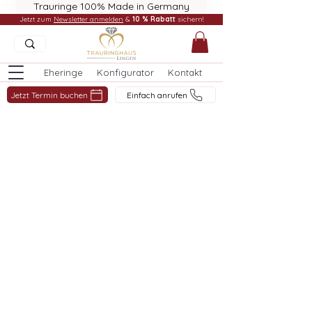
Trauringe 100% Made in Germany
Jetzt zum
Newsletter anmelden
&
10 % Rabatt
sichern!
Eheringe
Konfigurator
Kontakt
Jetzt Termin buchen
Einfach anrufen