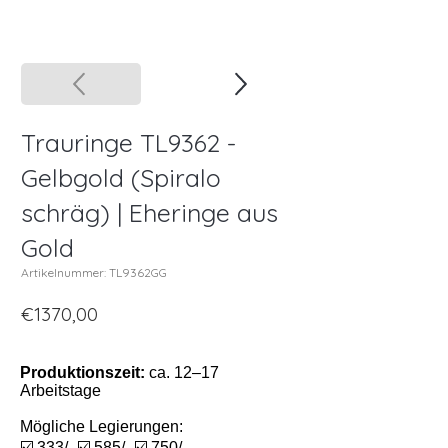
Trauringe TL9362 -
Gelbgold (Spiralo
schräg) | Eheringe aus
Gold
Artikelnummer: TL9362GG
€1370,00
Produktionszeit:
ca. 12–17
Arbeitstage
Mögliche Legierungen:
☑️ 333/- ☑️ 585/- ☑️ 750/-