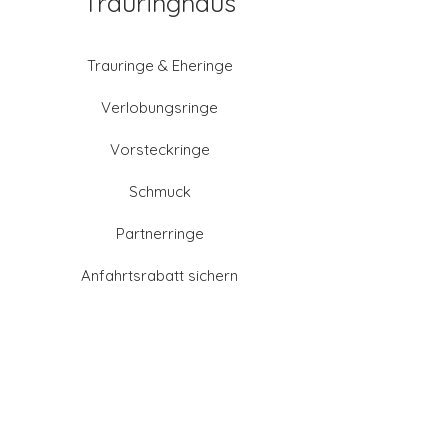
Trauringhaus
Trauringe & Eheringe
Verlobungsringe
Vorsteckringe
Schmuck
Partnerringe
Anfahrtsrabatt sichern
Altgold verkaufen
Goldschmied-Leistungen
Eheringe Farben