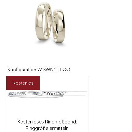

Konfiguration W-8WN1-TLOO
Konfiguration W-PYN
Preis
Preis
2.547,00 €
892,00 €
Kostenlos
Kostenloses Ringmaßband:
Ringgröße ermitteln