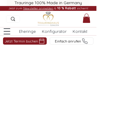
Trauringe 100% Made in Germany
Jetzt zum
Newsletter anmelden
&
10 % Rabatt
sichern!
Eheringe
Konfigurator
Kontakt
Jetzt Termin buchen
Einfach anrufen