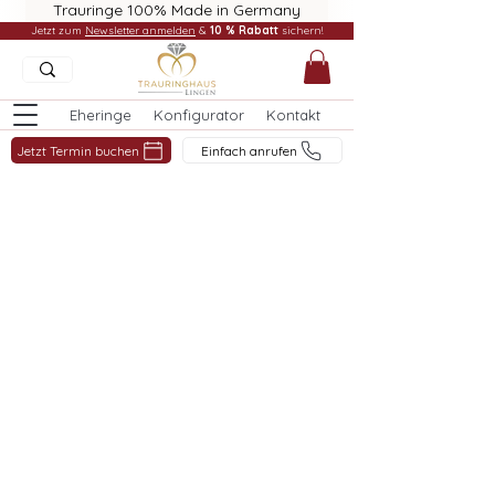
Trauringe 100% Made in Germany
Jetzt zum
Newsletter anmelden
&
10 % Rabatt
sichern!
Eheringe
Konfigurator
Kontakt
Jetzt Termin buchen
Einfach anrufen