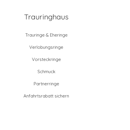
Trauringhaus
Trauringe & Eheringe
Verlobungsringe
Vorsteckringe
Schmuck
Partnerringe
Anfahrtsrabatt sichern
Altgold verkaufen
Goldschmied-Leistungen