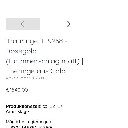
Trauringe TL9268 -
Roségold
(Hammerschlag matt) |
Eheringe aus Gold
Artikelnummer: TL9268RS
€1540,00
Produktionszeit:
ca. 12–17
Arbeitstage
Mögliche Legierungen:
☑️ 333/- ☑️ 585/- ☑️ 750/-