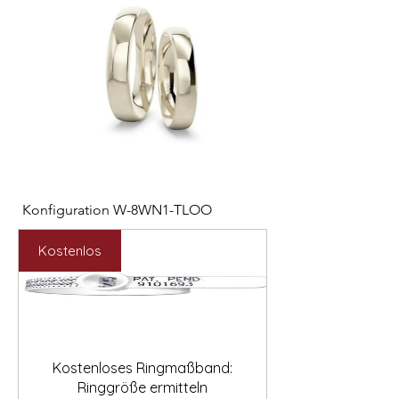

Konfiguration W-8WN1-TLOO
Konfiguration W-PYN
Preis
Preis
2.547,00 €
892,00 €
Kostenlos
Kostenloses Ringmaßband:
Ringgröße ermitteln