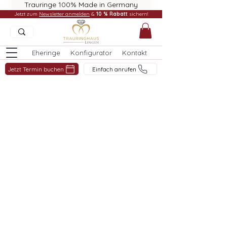
Trauringe 100% Made in Germany
Jetzt zum
Newsletter anmelden
&
10 % Rabatt
sichern!
Eheringe
Konfigurator
Kontakt
Jetzt Termin buchen
Einfach anrufen