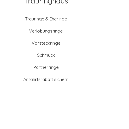
Trauringhaus
Trauringe & Eheringe
Verlobungsringe
Vorsteckringe
Schmuck
Partnerringe
Anfahrtsrabatt sichern
Altgold verkaufen
Goldschmied-Leistungen
Eheringe Farben