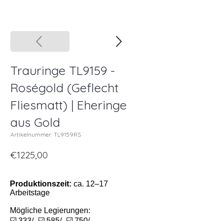
Trauringe TL9159 -
Roségold (Geflecht
Fliesmatt) | Eheringe
aus Gold
Artikelnummer: TL9159RS
€1225,00
Produktionszeit:
ca. 12–17
Arbeitstage
Mögliche Legierungen:
☑️ 333/- ☑️ 585/- ☑️ 750/-