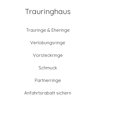
Trauringhaus
Trauringe & Eheringe
Verlobungsringe
Vorsteckringe
Schmuck
Partnerringe
Anfahrtsrabatt sichern
Altgold verkaufen
Goldschmied-Leistungen