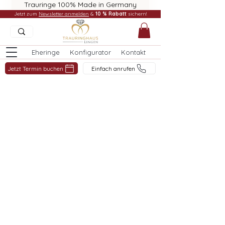
Trauringe 100% Made in Germany
Jetzt zum
Newsletter anmelden
&
10 % Rabatt
sichern!
Eheringe
Konfigurator
Kontakt
Jetzt Termin buchen
Einfach anrufen