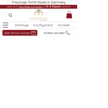
Trauringe 100% Made in Germany
Jetzt zum
Newsletter anmelden
&
10 % Rabatt
sichern!
Eheringe
Konfigurator
Kontakt
Jetzt Termin buchen
Einfach anrufen