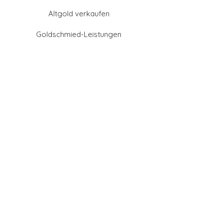
Altgold verkaufen
Goldschmied-Leistungen
Eheringe Farben
Eheringe aus Gold
Eheringe aus Tantal
Eheringe aus Platin
Eheringe aus Weißgold
Eheringe aus Gelbgold
Eheringe aus Sattgelb-
Gold