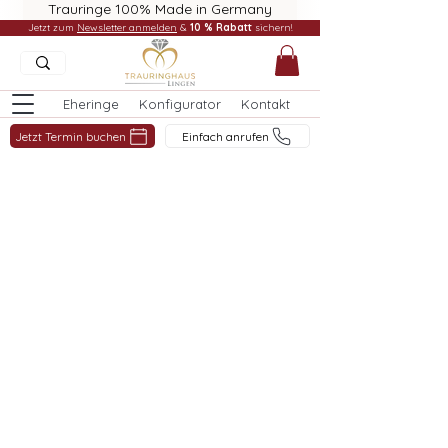
Trauringe 100% Made in Germany
Jetzt zum
Newsletter anmelden
&
10 % Rabatt
sichern!
Eheringe
Konfigurator
Kontakt
Jetzt Termin buchen
Einfach anrufen