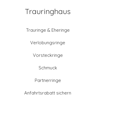
Trauringhaus
Trauringe & Eheringe
Verlobungsringe
Vorsteckringe
Schmuck
Partnerringe
Anfahrtsrabatt sichern
Altgold verkaufen
Goldschmied-Leistungen