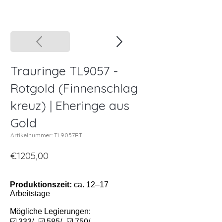
Trauringe TL9057 -
Rotgold (Finnenschlag
kreuz) | Eheringe aus
Gold
Artikelnummer: TL9057RT
€1205,00
Produktionszeit:
ca. 12–17
Arbeitstage
Mögliche Legierungen:
☑️ 333/- ☑️ 585/- ☑️ 750/-