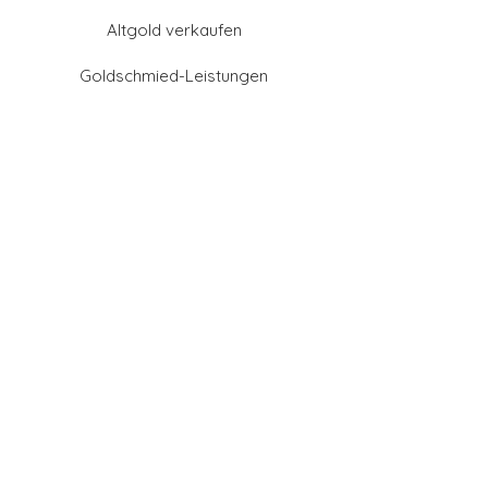
Altgold verkaufen
Goldschmied-Leistungen
Eheringe Farben
Eheringe aus Gold
Eheringe aus Tantal
Eheringe aus Platin
Eheringe aus Weißgold
Eheringe aus Gelbgold
Eheringe aus Sattgelb-
Gold