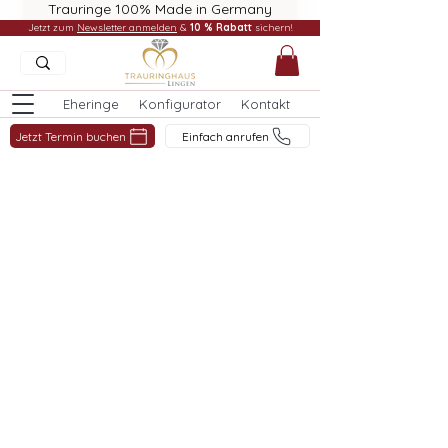
Trauringe 100% Made in Germany
Jetzt zum
Newsletter anmelden
&
10 % Rabatt
sichern!
Eheringe
Konfigurator
Kontakt
Jetzt Termin buchen
Einfach anrufen