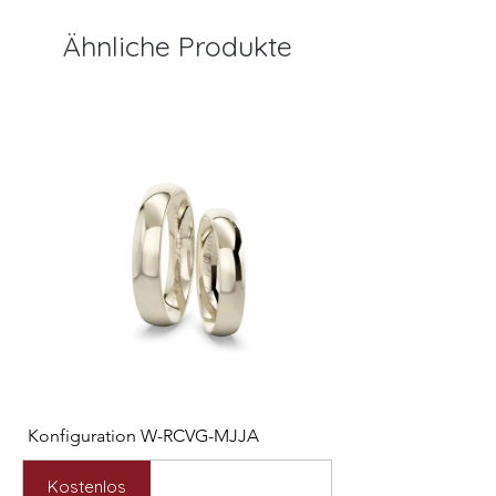
Ähnliche Produkte
Konfiguration W-RCVG-MJJA
Konfiguration W-PP
Preis
Preis
2.531,00 €
2.127,00 €
Kostenlos