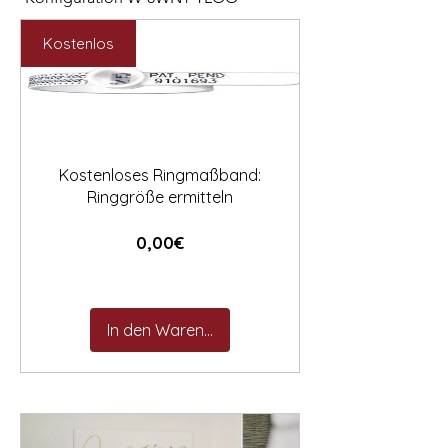

Preis
Preis
2.547,00 €
892,00 €
Kostenlos
Kostenloses Ringmaßband:
Ringgröße ermitteln
Preis
0,00€
In den Warenkorb