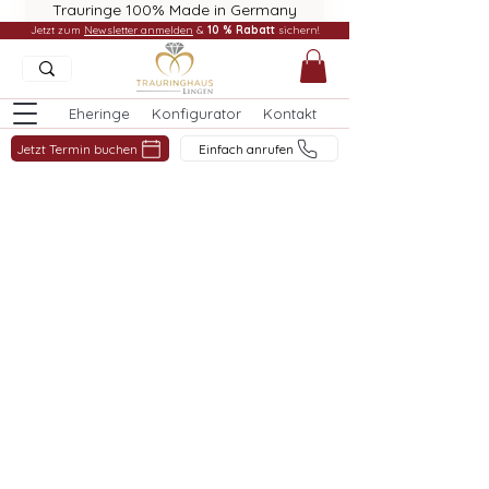
Trauringe 100% Made in Germany
Jetzt zum
Newsletter anmelden
&
10 % Rabatt
sichern!
Eheringe
Konfigurator
Kontakt
Jetzt Termin buchen
Einfach anrufen