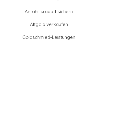
Anfahrtsrabatt sichern
Altgold verkaufen
Goldschmied-Leistungen
Eheringe Farben
Eheringe aus Gold
Eheringe aus Tantal
Eheringe aus Platin
Eheringe aus Weißgold
Eheringe aus Gelbgold