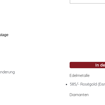
stage
In d
Änderung
Edelmetalle
585/- Roségold (Eis
Diamanten