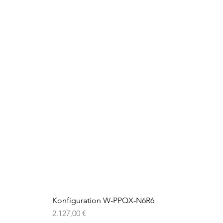
Konfiguration W-PPQX-N6R6
Preis
2.127,00 €