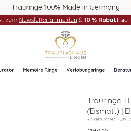
Trauringe 100% Made in Germany
zt zum
Newsletter anmelden
&
10 % Rabatt
sich
urator
Memoire Ringe
Verlobungsringe
Beratu
Trauringe T
(Eismatt) | 
Artikelnummer: TL899