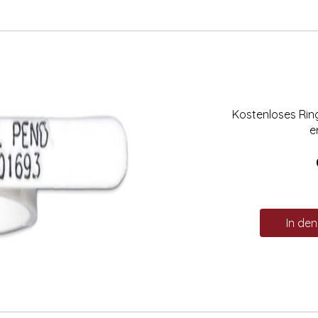
Kostenloses Ri
e
In de