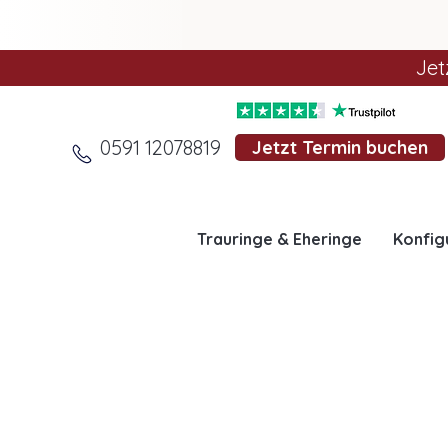
Jet
0591 12078819
Jetzt Termin buchen
Trauringe & Eheringe
Konfig