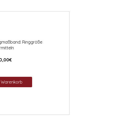
ngmaßband: Ringgröße
rmitteln
Preis
0,00€
n Warenkorb