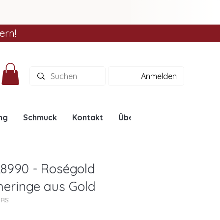
ern!
Anmelden
ng
Schmuck
Kontakt
Über uns
Ratgeber
L8990 - Roségold
Eheringe aus Gold
0RS