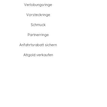
Verlobungsringe
Vorsteckringe
Schmuck
Partnerringe
Anfahrtsrabatt sichern
Altgold verkaufen
Goldschmied-Leistungen
Eheringe Farben
Eheringe aus Gold
Eheringe aus Tantal