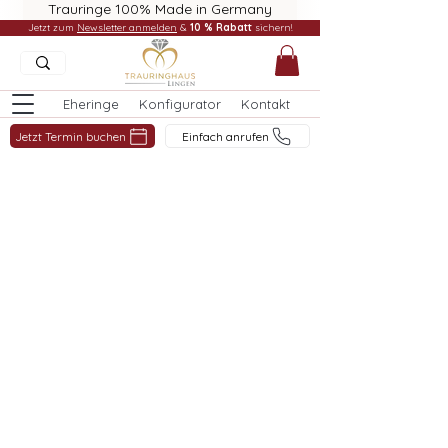
Trauringe 100% Made in Germany
Jetzt zum
Newsletter anmelden
&
10 % Rabatt
sichern!
Eheringe
Konfigurator
Kontakt
Jetzt Termin buchen
Einfach anrufen