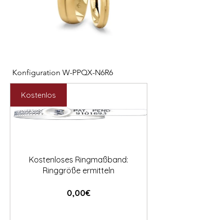

Konfiguration W-PPQX-N6R6
Konfiguration W-HC
Preis
Preis
2.127,00 €
1.121,00 €
Kostenlos
Kostenloses Ringmaßband:
Ringgröße ermitteln
Preis
0,00€