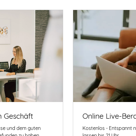
m Geschäft
Online Live-Ber
tise und dem guten
Kostenlos - Entspannt 
gefunden zu haben.
lassen bis 21 Uhr.