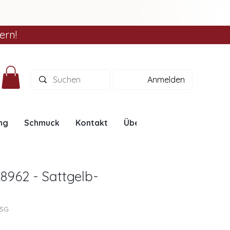
ern!
Anmelden
ng
Schmuck
Kontakt
Über uns
Ratgeber
8962 - Sattgelb-
2SG