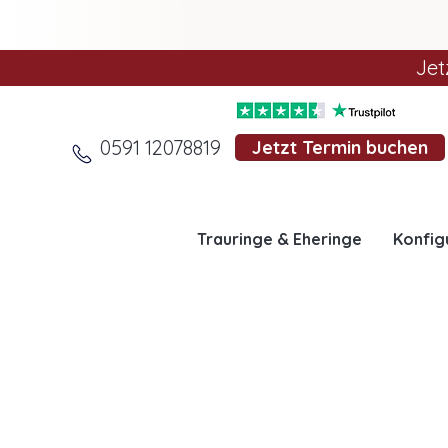
Jet
0591 12078819
Jetzt Termin buchen
Trauringe & Eheringe
Konfig