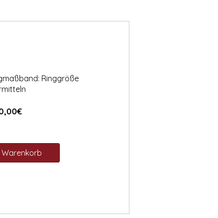
ngmaßband: Ringgröße
rmitteln
Preis
0,00€
n Warenkorb