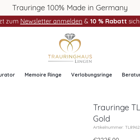
Trauringe 100% Made in Germany
zt zum
Newsletter anmelden
&
10 % Rabatt
sich
urator
Memoire Ringe
Verlobungsringe
Beratu
Trauringe TL
Gold
Artikelnummer: TL896