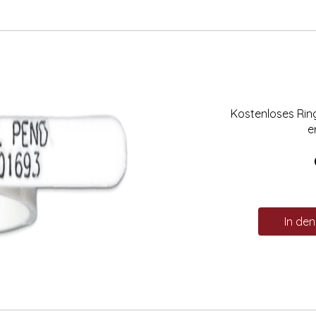
Kostenloses Ri
e
In de