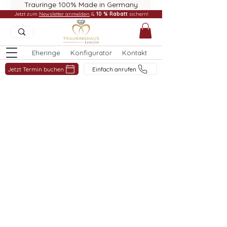
Trauringe 100% Made in Germany
Jetzt zum
Newsletter anmelden
&
10 % Rabatt
sichern!
Eheringe
Konfigurator
Kontakt
Jetzt Termin buchen
Einfach anrufen