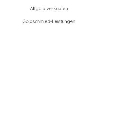
Altgold verkaufen
Goldschmied-Leistungen
Eheringe Farben
Eheringe aus Gold
Eheringe aus Tantal
Eheringe aus Platin
Eheringe aus Weißgold
Eheringe aus Gelbgold
Eheringe aus Sattgelb-
Gold