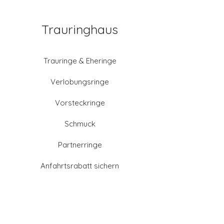
Trauringhaus
Trauringe & Eheringe
Verlobungsringe
Vorsteckringe
Schmuck
Partnerringe
Anfahrtsrabatt sichern
Altgold verkaufen
Goldschmied-Leistungen