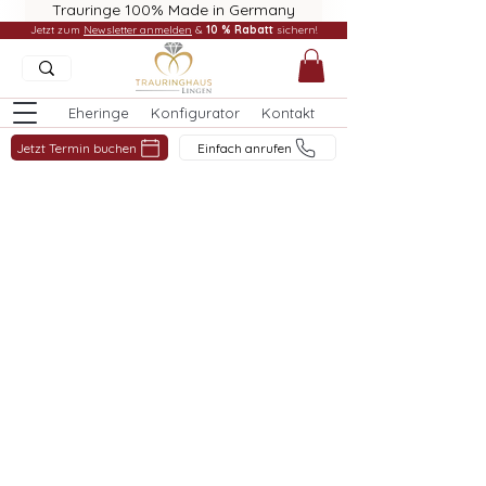
Trauringe 100% Made in Germany
Jetzt zum
Newsletter anmelden
&
10 % Rabatt
sichern!
Eheringe
Konfigurator
Kontakt
Jetzt Termin buchen
Einfach anrufen