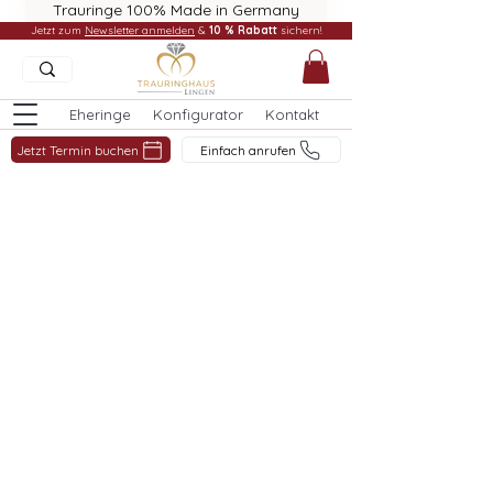
Trauringe 100% Made in Germany
Jetzt zum
Newsletter anmelden
&
10 % Rabatt
sichern!
Eheringe
Konfigurator
Kontakt
Jetzt Termin buchen
Einfach anrufen