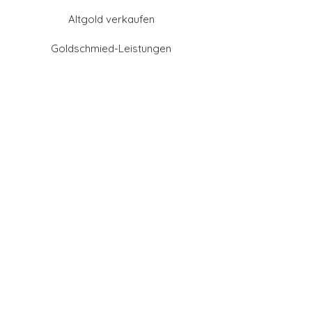
Altgold verkaufen
Goldschmied-Leistungen
Eheringe Farben
Eheringe aus Gold
Eheringe aus Tantal
Eheringe aus Platin
Eheringe aus Weißgold
Eheringe aus Gelbgold
Eheringe aus Sattgelb-
Gold