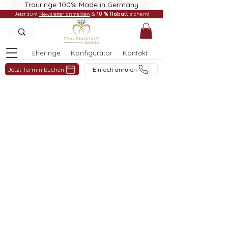
Trauringe 100% Made in Germany
Jetzt zum
Newsletter anmelden
&
10 % Rabatt
sichern!
Eheringe
Konfigurator
Kontakt
Jetzt Termin buchen
Einfach anrufen