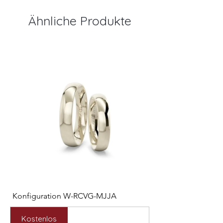
Ähnliche Produkte
Konfiguration W-RCVG-MJJA
Konfiguration W-PP
Preis
Preis
2.531,00 €
2.127,00 €
Kostenlos