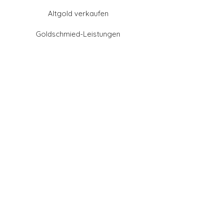
Altgold verkaufen
Goldschmied-Leistungen
Eheringe Farben
Eheringe aus Gold
Eheringe aus Tantal
Eheringe aus Platin
Eheringe aus Weißgold
Eheringe aus Gelbgold
Eheringe aus Sattgelb-
Gold