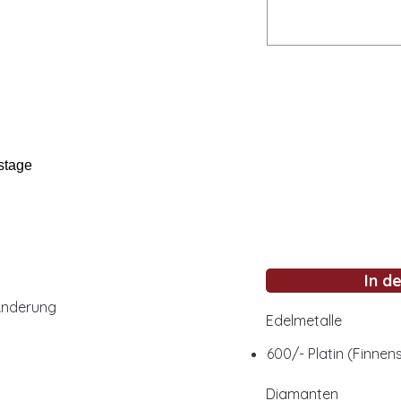
stage
In d
Änderung
Edelmetalle
600/- Platin (Finnen
Diamanten