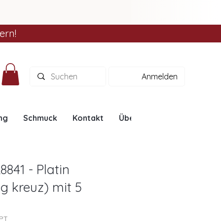
ern!
Anmelden
ng
Schmuck
Kontakt
Über uns
Ratgeber
8841 - Platin
g kreuz) mit 5
1PT