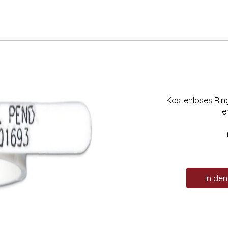
Kostenloses Ri
e
In de