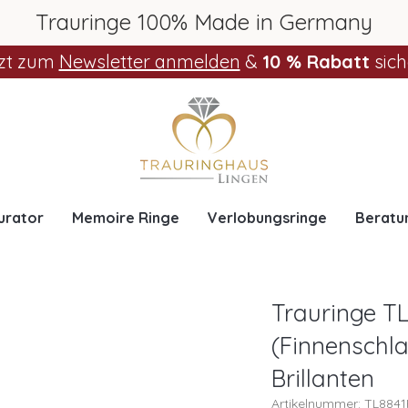
Trauringe 100% Made in Germany
zt zum
Newsletter anmelden
&
10 % Rabatt
sich
urator
Memoire Ringe
Verlobungsringe
Beratu
Trauringe TL
(Finnenschla
Brillanten
Artikelnummer: TL884