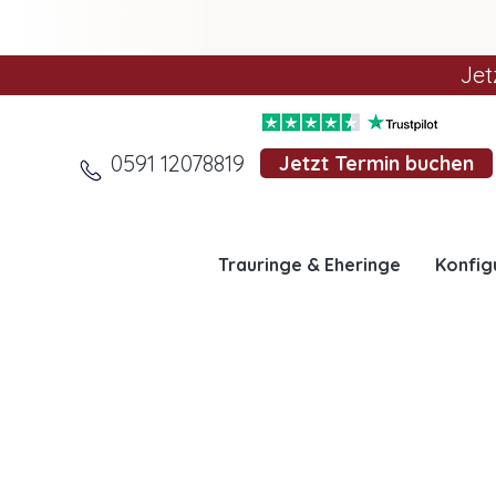
Jet
0591 12078819
Jetzt Termin buchen
Trauringe & Eheringe
Konfig