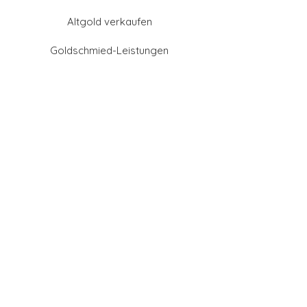
Altgold verkaufen
Goldschmied-Leistungen
Eheringe Farben
Eheringe aus Gold
Eheringe aus Tantal
Eheringe aus Platin
Eheringe aus Weißgold
Eheringe aus Gelbgold
Eheringe aus Sattgelb-
Gold