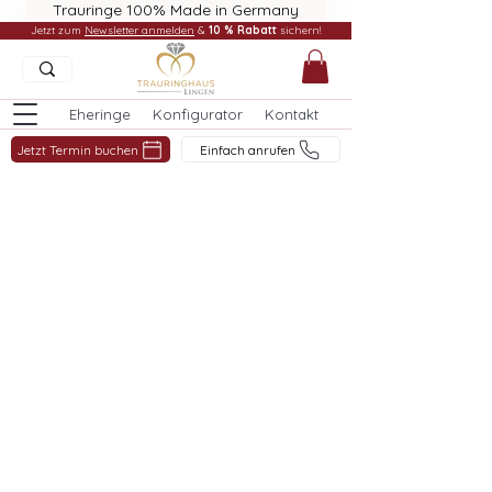
Trauringe 100% Made in Germany
Jetzt zum
Newsletter anmelden
&
10 % Rabatt
sichern!
Eheringe
Konfigurator
Kontakt
Jetzt Termin buchen
Einfach anrufen