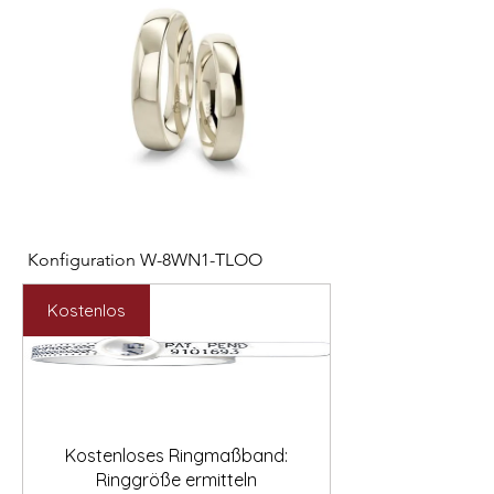

Konfiguration W-8WN1-TLOO
Konfiguration W-PYN
Preis
Preis
2.547,00 €
892,00 €
Kostenlos
Kostenloses Ringmaßband:
Ringgröße ermitteln