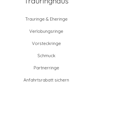
Trauringhaus
Trauringe & Eheringe
Verlobungsringe
Vorsteckringe
Schmuck
Partnerringe
Anfahrtsrabatt sichern
Altgold verkaufen
Goldschmied-Leistungen
Eheringe Farben