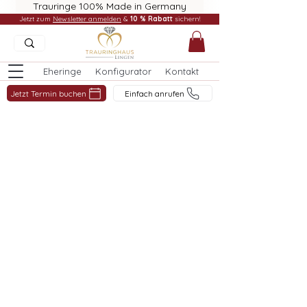
Trauringe 100% Made in Germany
Jetzt zum
Newsletter anmelden
&
10 % Rabatt
sichern!
Eheringe
Konfigurator
Kontakt
Jetzt Termin buchen
Einfach anrufen