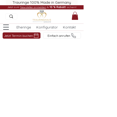
Trauringe 100% Made in Germany
Jetzt zum
Newsletter anmelden
&
10 % Rabatt
sichern!
Eheringe
Konfigurator
Kontakt
Jetzt Termin buchen
Einfach anrufen