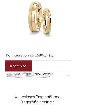

Konfiguration W-C58X-ZF1Q
Konfiguration W-VM
Preis
Preis
1.566,00 €
1.577,00 €
Kostenlos
Kostenloses Ringmaßband:
Ringgröße ermitteln