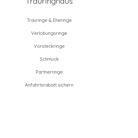
Trauringhaus
Trauringe & Eheringe
Verlobungsringe
Vorsteckringe
Schmuck
Partnerringe
Anfahrtsrabatt sichern
Altgold verkaufen
Goldschmied-Leistungen
Eheringe Farben