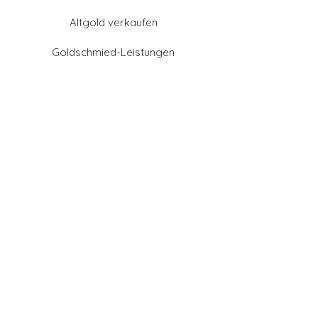
Altgold verkaufen
Goldschmied-Leistungen
Eheringe Farben
Eheringe aus Gold
Eheringe aus Tantal
Eheringe aus Platin
Eheringe aus Weißgold
Eheringe aus Gelbgold
Eheringe aus Sattgelb-
Gold