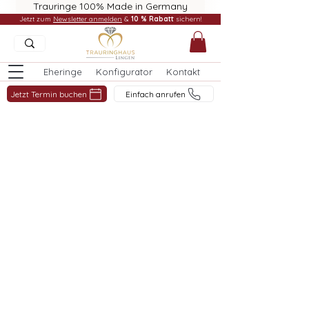
Trauringe 100% Made in Germany
Jetzt zum
Newsletter anmelden
&
10 % Rabatt
sichern!
Eheringe
Konfigurator
Kontakt
Jetzt Termin buchen
Einfach anrufen