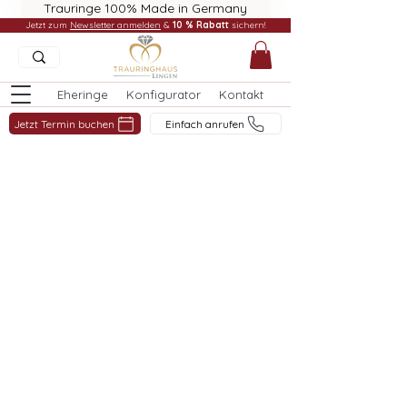
Trauringe 100% Made in Germany
Jetzt zum
Newsletter anmelden
&
10 % Rabatt
sichern!
Eheringe
Konfigurator
Kontakt
Jetzt Termin buchen
Einfach anrufen