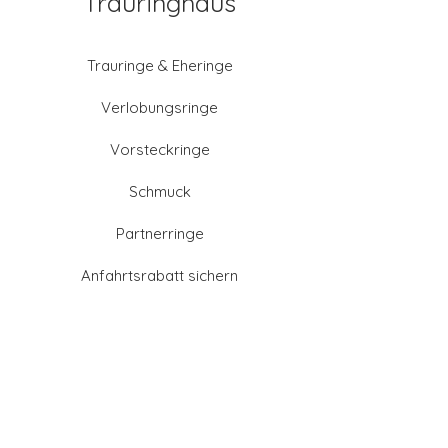
Trauringhaus
Trauringe & Eheringe
Verlobungsringe
Vorsteckringe
Schmuck
Partnerringe
Anfahrtsrabatt sichern
Altgold verkaufen
Goldschmied-Leistungen
Eheringe Farben