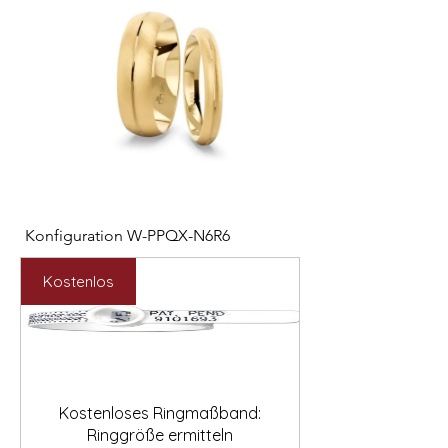

Konfiguration W-PPQX-N6R6
Konfiguration W-HC
Preis
Preis
2.127,00 €
1.121,00 €
Kostenlos
Kostenloses Ringmaßband:
Ringgröße ermitteln