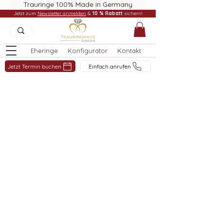
Trauringe 100% Made in Germany
Jetzt zum
Newsletter anmelden
&
10 % Rabatt
sichern!
Eheringe
Konfigurator
Kontakt
Jetzt Termin buchen
Einfach anrufen