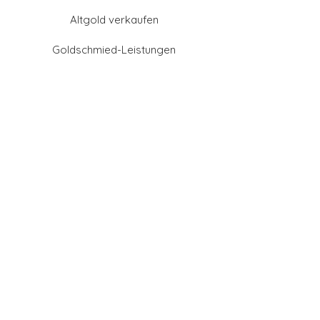
Altgold verkaufen
Goldschmied-Leistungen
Eheringe Farben
Eheringe aus Gold
Eheringe aus Tantal
Eheringe aus Platin
Eheringe aus Weißgold
Eheringe aus Gelbgold
Eheringe aus Sattgelb-
Gold