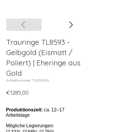
Trauringe TL8593 -
Gelbgold (Eismatt /
Poliert) | Eheringe aus
Gold
Artikelnummer: TL8593GG
€1285,00
Produktionszeit:
ca. 12–17
Arbeitstage
Mögliche Legierungen:
☑️ 333/- ☑️ 585/- ☑️ 750/-