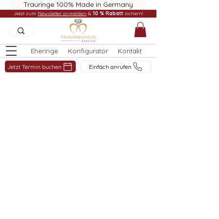
Trauringe 100% Made in Germany
Jetzt zum
Newsletter anmelden
&
10 % Rabatt
sichern!
Eheringe
Konfigurator
Kontakt
Jetzt Termin buchen
Einfach anrufen