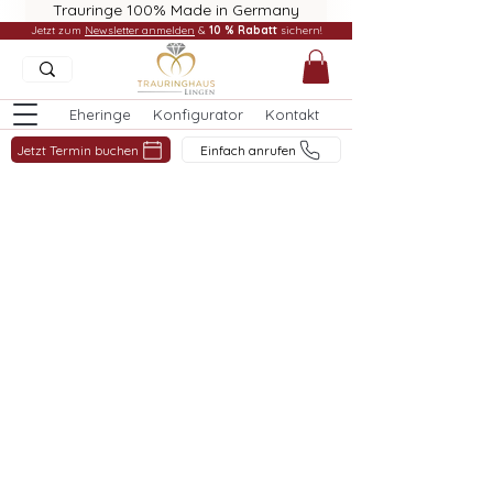
Trauringe 100% Made in Germany
Jetzt zum
Newsletter anmelden
&
10 % Rabatt
sichern!
Eheringe
Konfigurator
Kontakt
Jetzt Termin buchen
Einfach anrufen