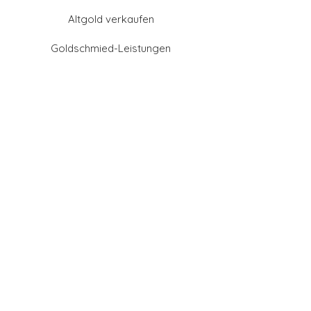
Altgold verkaufen
Goldschmied-Leistungen
Eheringe Farben
Eheringe aus Gold
Eheringe aus Tantal
Eheringe aus Platin
Eheringe aus Weißgold
Eheringe aus Gelbgold
Eheringe aus Sattgelb-
Gold