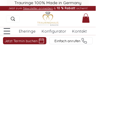
Trauringe 100% Made in Germany
Jetzt zum
Newsletter anmelden
&
10 % Rabatt
sichern!
Eheringe
Konfigurator
Kontakt
Jetzt Termin buchen
Einfach anrufen