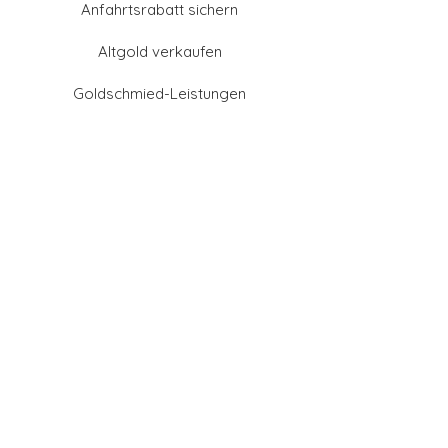
Anfahrtsrabatt sichern
Altgold verkaufen
Goldschmied-Leistungen
Eheringe Farben
Eheringe aus Gold
Eheringe aus Tantal
Eheringe aus Platin
Eheringe aus Weißgold
Eheringe aus Gelbgold
Eheringe aus Sattgelb-