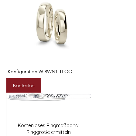

Konfiguration W-8WN1-TLOO
Konfiguration W-PYN
Preis
Preis
2.547,00 €
892,00 €
Kostenlos
Kostenloses Ringmaßband:
Ringgröße ermitteln