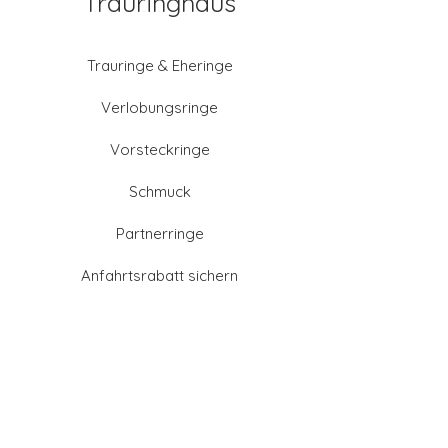
Trauringhaus
Trauringe & Eheringe
Verlobungsringe
Vorsteckringe
Schmuck
Partnerringe
Anfahrtsrabatt sichern
Altgold verkaufen
Goldschmied-Leistungen
Eheringe Farben