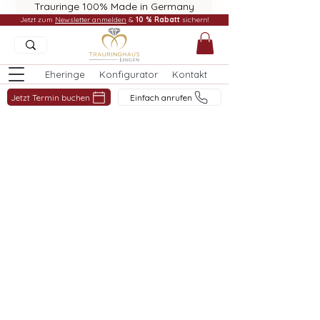
Trauringe 100% Made in Germany
Jetzt zum
Newsletter anmelden
&
10 % Rabatt
sichern!
Eheringe
Konfigurator
Kontakt
Jetzt Termin buchen
Einfach anrufen