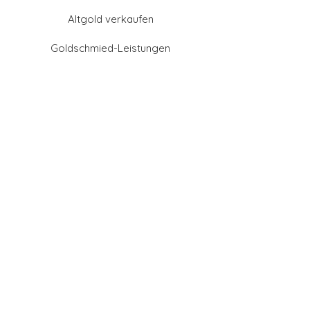
Altgold verkaufen
Goldschmied-Leistungen
Eheringe Farben
Eheringe aus Gold
Eheringe aus Tantal
Eheringe aus Platin
Eheringe aus Weißgold
Eheringe aus Gelbgold
Eheringe aus Sattgelb-
Gold