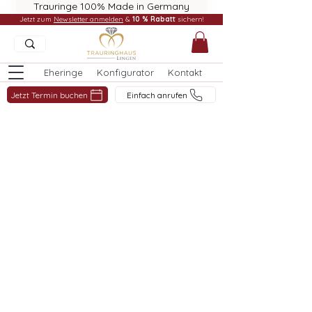
Trauringe 100% Made in Germany
Jetzt zum
Newsletter anmelden
&
10 % Rabatt
sichern!
Eheringe
Konfigurator
Kontakt
Jetzt Termin buchen
Einfach anrufen