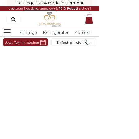
Trauringe 100% Made in Germany
Jetzt zum
Newsletter anmelden
&
10 % Rabatt
sichern!
Eheringe
Konfigurator
Kontakt
Jetzt Termin buchen
Einfach anrufen