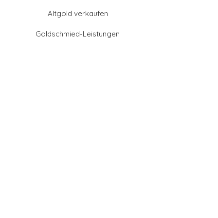
Altgold verkaufen
Goldschmied-Leistungen
Eheringe Farben
Eheringe aus Gold
Eheringe aus Tantal
Eheringe aus Platin
Eheringe aus Weißgold
Eheringe aus Gelbgold
Eheringe aus Sattgelb-
Gold