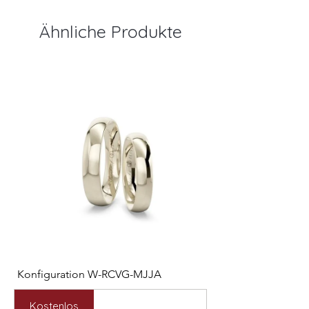
Ähnliche Produkte
Konfiguration W-RCVG-MJJA
Konfiguration W-PP
Preis
Preis
2.531,00 €
2.127,00 €
Kostenlos