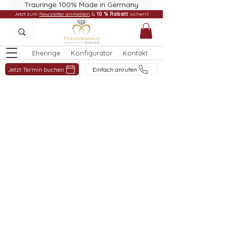
Trauringe 100% Made in Germany
Jetzt zum
Newsletter anmelden
&
10 % Rabatt
sichern!
Eheringe
Konfigurator
Kontakt
Jetzt Termin buchen
Einfach anrufen