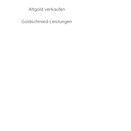
Altgold verkaufen
Goldschmied-Leistungen
Eheringe Farben
Eheringe aus Gold
Eheringe aus Tantal
Eheringe aus Platin
Eheringe aus Weißgold
Eheringe aus Gelbgold
Eheringe aus Sattgelb-
Gold