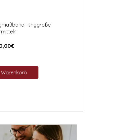
ngmaßband: Ringgröße
rmitteln
Preis
0,00€
n Warenkorb