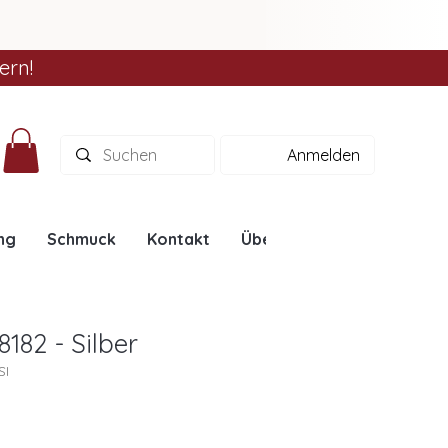
ern!
Anmelden
ng
Schmuck
Kontakt
Über uns
Ratgeber
182 - Silber
SI