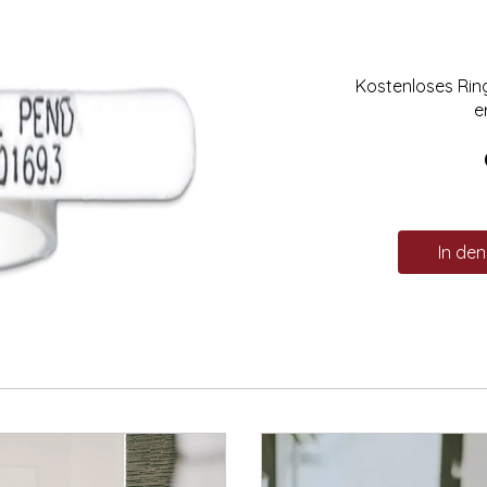
Kostenloses Ri
e
In de