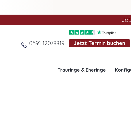
Jet
0591 12078819
Jetzt Termin buchen
Trauringe & Eheringe
Konfig