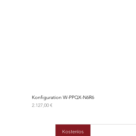
Konfiguration W-PPQX-N6R6
Preis
2.127,00 €
Kostenlos