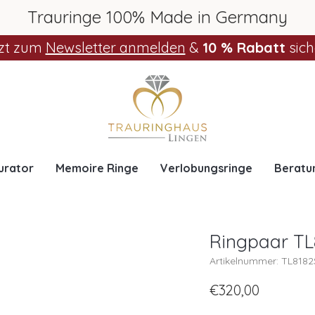
Trauringe 100% Made in Germany
zt zum
Newsletter anmelden
&
10 % Rabatt
sich
urator
Memoire Ringe
Verlobungsringe
Beratu
Ringpaar TL8
Artikelnummer: TL8182
€320,00