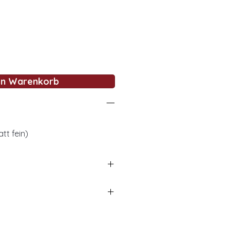
en Warenkorb
tt fein)