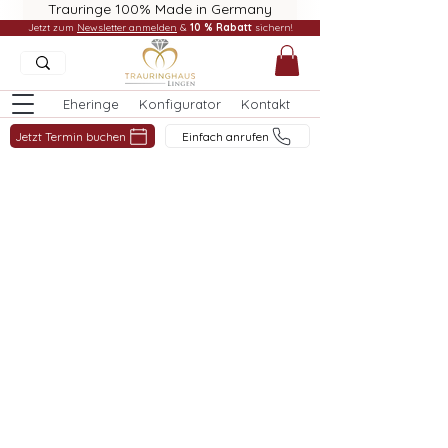
Trauringe 100% Made in Germany
Jetzt zum
Newsletter anmelden
&
10 % Rabatt
sichern!
Eheringe
Konfigurator
Kontakt
Jetzt Termin buchen
Einfach anrufen