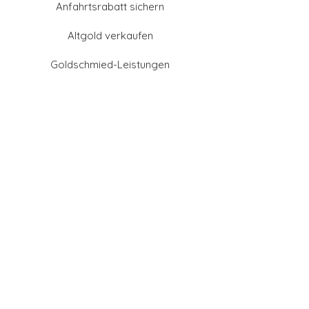
Anfahrtsrabatt sichern
Altgold verkaufen
Goldschmied-Leistungen
Eheringe Farben
Eheringe aus Gold
Eheringe aus Tantal
Eheringe aus Platin
Eheringe aus Weißgold
Eheringe aus Gelbgold
Eheringe aus Sattgelb-