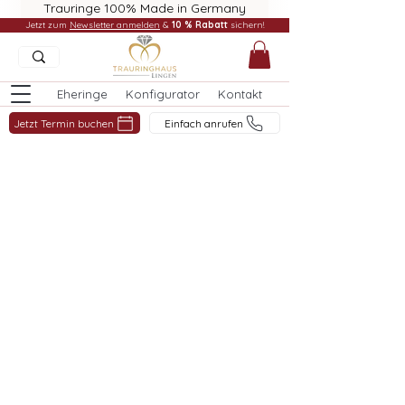
Trauringe 100% Made in Germany
Jetzt zum
Newsletter anmelden
&
10 % Rabatt
sichern!
Eheringe
Konfigurator
Kontakt
Jetzt Termin buchen
Einfach anrufen