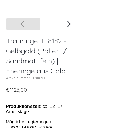
Trauringe TL8182 -
Gelbgold (Poliert /
Sandmatt fein) |
Eheringe aus Gold
Artikelnummer: TL8182GG
€1125,00
Produktionszeit:
ca. 12–17
Arbeitstage
Mögliche Legierungen:
☑️ 333/- ☑️ 585/- ☑️ 750/-