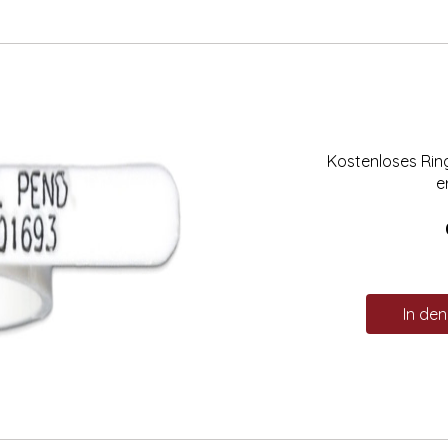
Kostenloses Ri
e
In de