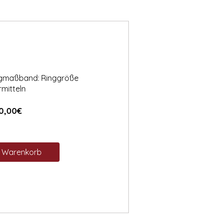
ngmaßband: Ringgröße
rmitteln
Preis
0,00€
n Warenkorb