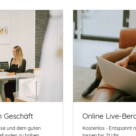
m Geschäft
Online Live-Ber
tise und dem guten
Kostenlos - Entspannt 
gefunden zu haben.
lassen bis 21 Uhr.