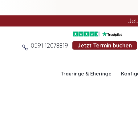
Jet
0591 12078819
Jetzt Termin buchen
Trauringe & Eheringe
Konfig