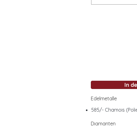
In d
Edelmetalle
585/- Chamois (Polie
Diamanten