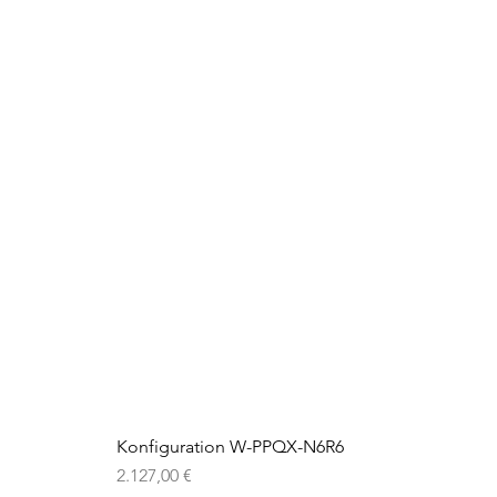
Konfiguration W-PPQX-N6R6
Preis
2.127,00 €