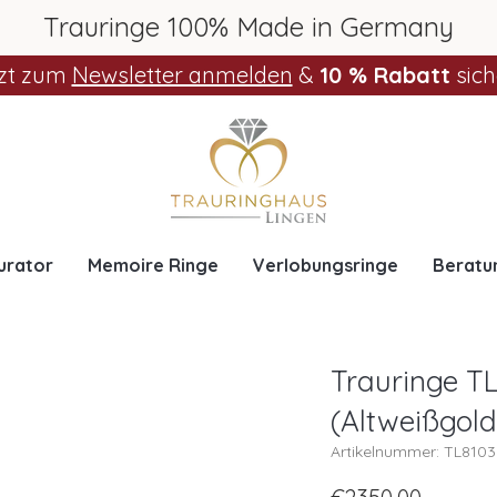
Trauringe 100% Made in Germany
zt zum
Newsletter anmelden
&
10 % Rabatt
sich
urator
Memoire Ringe
Verlobungsringe
Beratu
Trauringe T
(Altweißgold
Artikelnummer: TL810