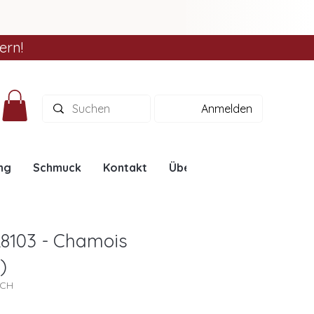
ern!
Anmelden
ng
Schmuck
Kontakt
Über uns
Ratgeber
L8103 - Chamois
)
3CH