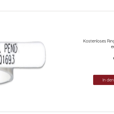
Kostenloses Ri
e
In de