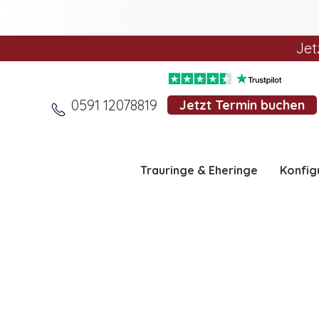
Jet
0591 12078819
Jetzt Termin buchen
Trauringe & Eheringe
Konfig