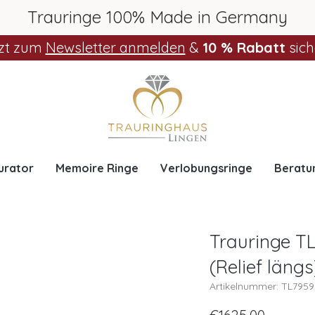
Trauringe 100% Made in Germany
zt zum
Newsletter anmelden
&
10 % Rabatt
sich
urator
Memoire Ringe
Verlobungsringe
Beratu
Trauringe TL
(Relief längs
Artikelnummer: TL795