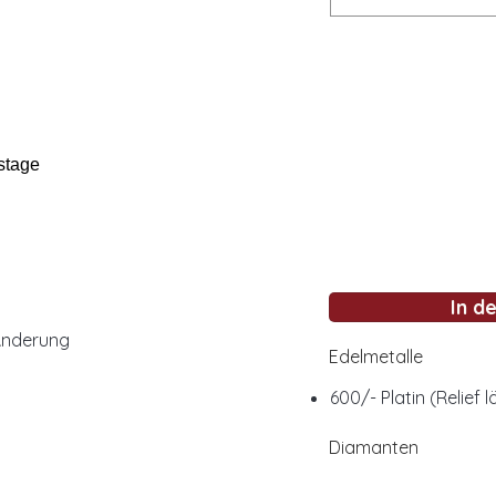
stage
In d
Änderung
Edelmetalle
600/- Platin (Relief 
Diamanten