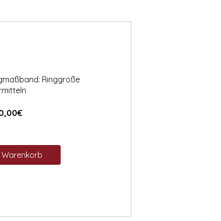
ngmaßband: Ringgröße
rmitteln
Preis
0,00€
n Warenkorb