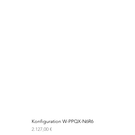
Konfiguration W-PPQX-N6R6
Preis
2.127,00 €