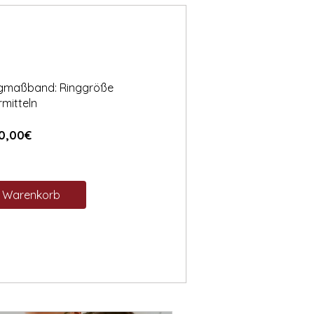
ngmaßband: Ringgröße
rmitteln
Preis
0,00€
n Warenkorb