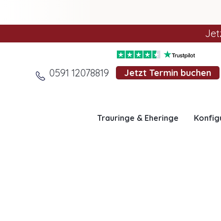
Jet
0591 12078819
Jetzt Termin buchen
Trauringe & Eheringe
Konfig