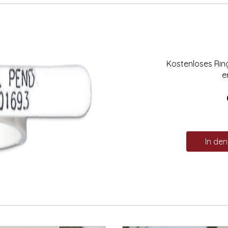
Kostenloses Ri
e
In de