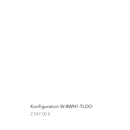
Konfiguration W-8WN1-TLOO
Preis
2.547,00 €