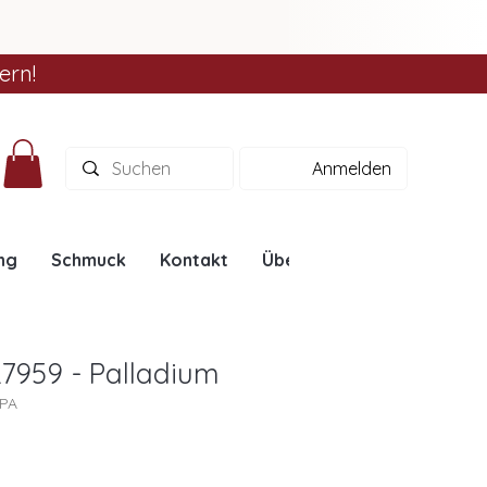
ern!
Anmelden
ng
Schmuck
Kontakt
Über uns
Ratgeber
L7959 - Palladium
9PA