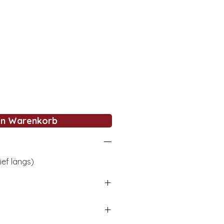
en Warenkorb
ief längs)