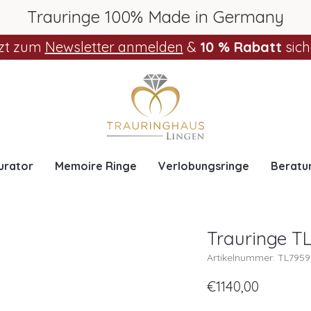
Trauringe 100% Made in Germany
zt zum
Newsletter anmelden
&
10 % Rabatt
sich
urator
Memoire Ringe
Verlobungsringe
Beratu
Trauringe T
Artikelnummer: TL795
€1140,00