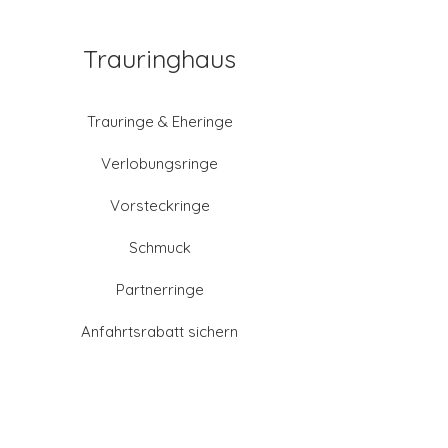
Trauringhaus
Trauringe & Eheringe
Verlobungsringe
Vorsteckringe
Schmuck
Partnerringe
Anfahrtsrabatt sichern
Altgold verkaufen
Goldschmied-Leistungen