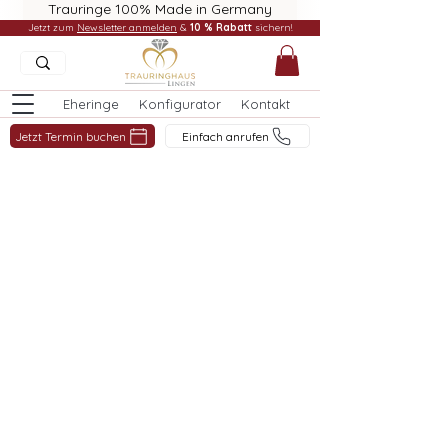
Trauringe 100% Made in Germany
Jetzt zum
Newsletter anmelden
&
10 % Rabatt
sichern!
Eheringe
Konfigurator
Kontakt
Jetzt Termin buchen
Einfach anrufen