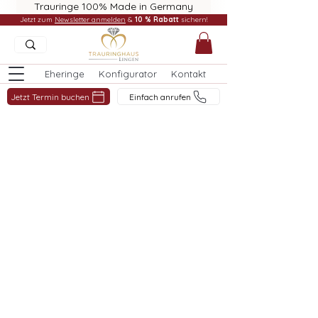
Trauringe 100% Made in Germany
Jetzt zum
Newsletter anmelden
&
10 % Rabatt
sichern!
Eheringe
Konfigurator
Kontakt
Jetzt Termin buchen
Einfach anrufen