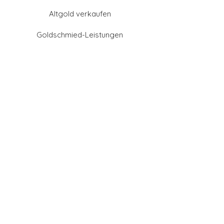
Altgold verkaufen
Goldschmied-Leistungen
Eheringe Farben
Eheringe aus Gold
Eheringe aus Tantal
Eheringe aus Platin
Eheringe aus Weißgold
Eheringe aus Gelbgold
Eheringe aus Sattgelb-
Gold