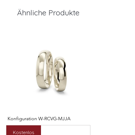
Ähnliche Produkte
Konfiguration W-RCVG-MJJA
Konfiguration W-PP
Preis
Preis
2.531,00 €
2.127,00 €
Kostenlos