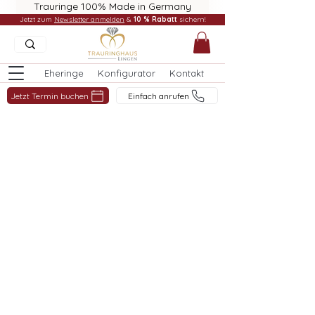
Trauringe 100% Made in Germany
Jetzt zum
Newsletter anmelden
&
10 % Rabatt
sichern!
Eheringe
Konfigurator
Kontakt
Jetzt Termin buchen
Einfach anrufen