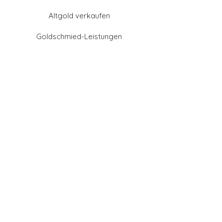
Altgold verkaufen
Goldschmied-Leistungen
Eheringe Farben
Eheringe aus Gold
Eheringe aus Tantal
Eheringe aus Platin
Eheringe aus Weißgold
Eheringe aus Gelbgold
Eheringe aus Sattgelb-
Gold